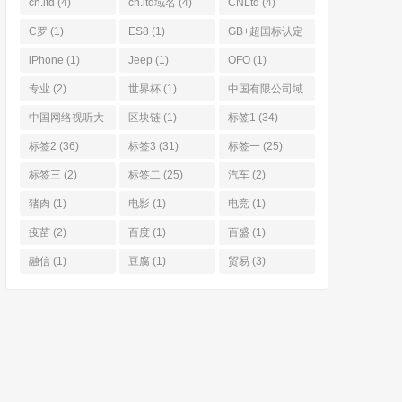
cn.ltd
(4)
cn.ltd域名
(4)
CNLtd
(4)
C罗
(1)
ES8
(1)
GB+超国标认定
体系
(1)
iPhone
(1)
Jeep
(1)
OFO
(1)
专业
(2)
世界杯
(1)
中国有限公司域
名
(4)
中国网络视听大
区块链
(1)
标签1
(34)
会 中视频
(1)
标签2
(36)
标签3
(31)
标签一
(25)
标签三
(2)
标签二
(25)
汽车
(2)
猪肉
(1)
电影
(1)
电竞
(1)
疫苗
(2)
百度
(1)
百盛
(1)
融信
(1)
豆腐
(1)
贸易
(3)