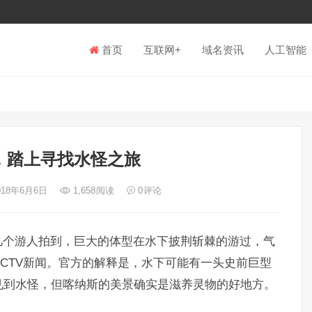
首页
互联网+
域名资讯
人工智能
，踏上寻找水怪之旅
018年6月6日
1,658
阅读
0
评论
几个游人拍到，巨大的体型在水下披荆斩棘的游过，气
CTV新闻。官方的解释是，水下可能有一头史前巨型
见到水怪，但喀纳斯的美景确实是滋养灵物的好地方。