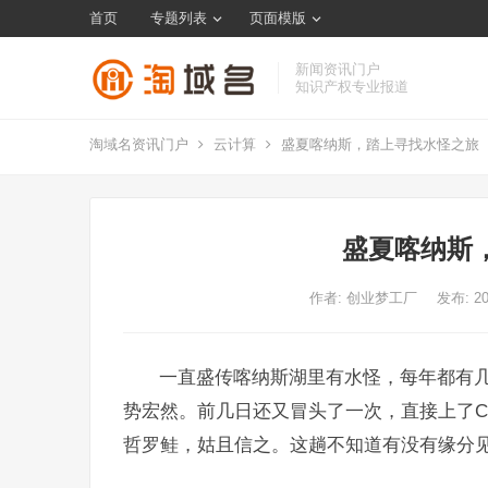
首页
专题列表
页面模版
新闻资讯门户
知识产权专业报道
淘域名资讯门户
云计算
盛夏喀纳斯，踏上寻找水怪之旅
盛夏喀纳斯
作者:
创业梦工厂
发布: 2
一直盛传喀纳斯湖里有水怪，每年都有
势宏然。前几日还又冒头了一次，直接上了C
哲罗鲑，姑且信之。这趟不知道有没有缘分