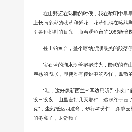
在山野还在熟睡的时候，我在黎明中早
上长满多彩的牧草和鲜花，花草们躺在喀纳
引各种挑剔的目光。顺着观鱼台的1086级
登上钓鱼台，整个喀纳斯湖最美的段落
宝石蓝的湖水泛着粼粼波光，险峻的奇
魅惑的湖水，即使没有传说中的湖怪，四散
“哇，这好像新西兰~”耳边只听到小伙
没日没夜，山里走好几天那种。这趟终于走了
克”，坐船抵达四道弯，步行40分钟，穿越
的冬窝子，太舒畅了。