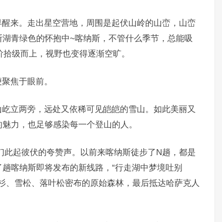
早醒来。走出星空营地，周围是起伏山岭的山峦，山峦
斯湖青绿色的怀抱中~喀纳斯，不管什么季节，总能吸
台阶拾级而上，视野也变得逐渐空旷。
便聚焦于眼前。
山屹立两旁，远处又依稀可见皑皑的雪山。如此美丽又
的魅力，也足够感染每一个登山的人。
伴们此起彼伏的夸赞声。以前来喀纳斯徒步了N趟，都是
趟喀纳斯即将发布的新线路，“行走湖中梦境吐别
云杉、雪松、落叶松密布的原始森林，最后抵达哈萨克人