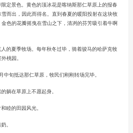
季限定景色。黄色的顶冰花是喀纳斯那仁草原上的报春
冰雪而出，因此而得名。直到春夏的暖阳投射在这块牧
，金色的花瓣摇曳在雪山之下，清冽的芬芳吸引着牛啊
克人的夏季牧场。每年秋冬过毕，骑着骏马的哈萨克牧
室外桃园。
6月中旬抵达那仁草原，牧民们刚刚转场完毕。
恋的躺在草原上不愿起身。
片和睦的田园风光。
着奶。