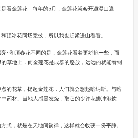
就是看金莲花。每年的5月，金莲花就会开遍漫山遍
。
，和顶冰花同场竞技，所以我也赶紧进山看看。
漂亮~和顶春花不同的是，金莲花看着更娇艳一些，而
绿的草地上，而金莲花是成群的怒放，远远的就能看到
特点的花草，提起金莲花，人们就会想起喀纳斯。与喀
种中药材。当地人感冒发烧，取它的少许花瓣冲泡饮
的方式，就是在天地间徜徉，这样就会收获一份平静。