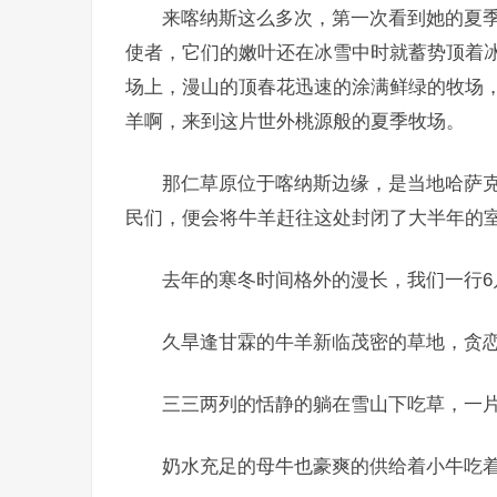
来喀纳斯这么多次，第一次看到她的夏
使者，它们的嫩叶还在冰雪中时就蓄势顶着
场上，漫山的顶春花迅速的涂满鲜绿的牧场
羊啊，来到这片世外桃源般的夏季牧场。
那仁草原位于喀纳斯边缘，是当地哈萨
民们，便会将牛羊赶往这处封闭了大半年的
去年的寒冬时间格外的漫长，我们一行
久旱逢甘霖的牛羊新临茂密的草地，贪
三三两列的恬静的躺在雪山下吃草，一
奶水充足的母牛也豪爽的供给着小牛吃