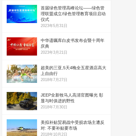
首届绿色管理高峰论坛——绿色管
理联盟成立/绿色管理教育项目启动
仪式
2023年5月31日
中华遗嘱库白皮书发布会暨十周年
庆典
2023年3月21日
超美的三亚,5天4晚全五星酒店高大
上自由行
2018年7月27日
JEEP全新牧马人高清官图曝光 彰
显与时俱进的野性
2018年7月30日
美拟补贴贸易战中受损农场主遭反
对: 不要补贴要市场
2018年10月2日