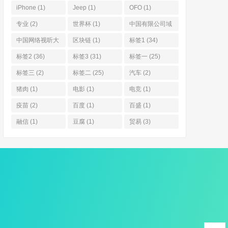
体系
(1)
iPhone
(1)
Jeep
(1)
OFO
(1)
专业
(2)
世界杯
(1)
中国有限公司域
名
(4)
中国网络视听大
区块链
(1)
标签1
(34)
会 中视频
(1)
标签2
(36)
标签3
(31)
标签一
(25)
标签三
(2)
标签二
(25)
汽车
(2)
猪肉
(1)
电影
(1)
电竞
(1)
疫苗
(2)
百度
(1)
百盛
(1)
融信
(1)
豆腐
(1)
贸易
(3)