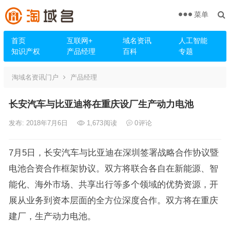
菜单
首页
互联网+
域名资讯
人工智能
知识产权
产品经理
百科
专题
淘域名资讯门户
产品经理
长安汽车与比亚迪将在重庆设厂生产动力电池
发布: 2018年7月6日
1,673
阅读
0
评论
7月5日，长安汽车与比亚迪在深圳签署战略合作协议暨
电池合资合作框架协议。双方将联合各自在新能源、智
能化、海外市场、共享出行等多个领域的优势资源，开
展从业务到资本层面的全方位深度合作。双方将在重庆
建厂，生产动力电池。