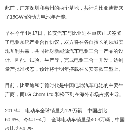
此前，广东深圳和惠州的两个基地，共计为比亚迪带来
了16GWh的动力电池年产能。
早在今年4月17日，长安汽车与比亚迪在重庆正式签署
了电驱系统产业合作协议，双方将在各自擅长的领域实
现互利共赢，共同针对新能源汽车电驱三合一产品的设
计、匹配、试验、生产等，完成电驱三合一开发，达到
量产批准状态，预计将于明年搭载在长安某款车型上。
目前，比亚迪和宁德时代是中国电动汽车电池的主要生
产商，而LG Chem Ltd.和松下则在海外市场占据主导。
2017年，电动车全球销量为129万辆，中国占比
60.9%。今年1~4月，全球电动车销量是40.3万辆，中国
占比为54.2%。