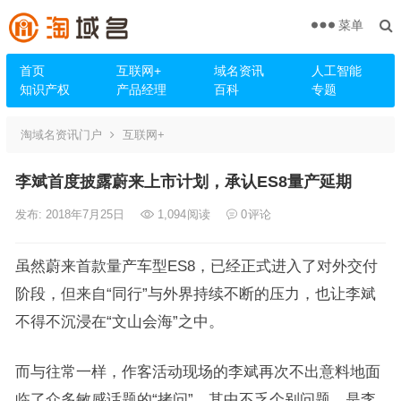
菜单
首页
互联网+
域名资讯
人工智能
知识产权
产品经理
百科
专题
淘域名资讯门户
互联网+
李斌首度披露蔚来上市计划，承认ES8量产延期
发布: 2018年7月25日
1,094
阅读
0
评论
虽然蔚来首款量产车型ES8，已经正式进入了对外交付
阶段，但来自“同行”与外界持续不断的压力，也让李斌
不得不沉浸在“文山会海”之中。
而与往常一样，作客活动现场的李斌再次不出意料地面
临了众多敏感话题的“拷问”，其中不乏个别问题，是李