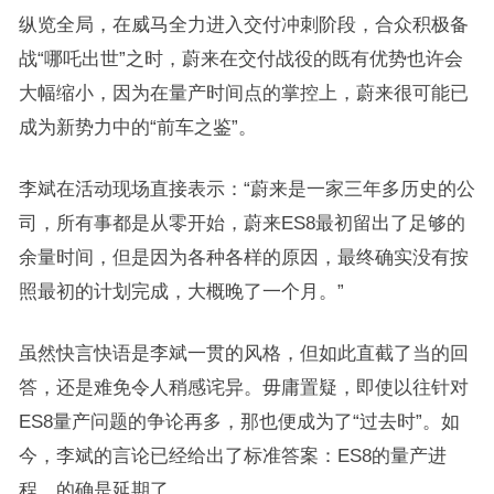
纵览全局，在威马全力进入交付冲刺阶段，合众积极备
战“哪吒出世”之时，蔚来在交付战役的既有优势也许会
大幅缩小，因为在量产时间点的掌控上，蔚来很可能已
成为新势力中的“前车之鉴”。
李斌在活动现场直接表示：“蔚来是一家三年多历史的公
司，所有事都是从零开始，蔚来ES8最初留出了足够的
余量时间，但是因为各种各样的原因，最终确实没有按
照最初的计划完成，大概晚了一个月。”
虽然快言快语是李斌一贯的风格，但如此直截了当的回
答，还是难免令人稍感诧异。毋庸置疑，即使以往针对
ES8量产问题的争论再多，那也便成为了“过去时”。如
今，李斌的言论已经给出了标准答案：ES8的量产进
程，的确是延期了。