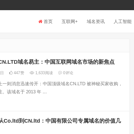
首页
互联网+
域名资讯
人工智能
CN.LTD域名易主：中国互联网域名市场的新焦点
2日
447
赞
1,633
阅读
0
评论
一则消息迅速传开：中国顶级域名CN.LTD 被神秘买家收购，
。该域名于 2013 年 …
从Co.ltd到CN.ltd：中国有限公司专属域名的价值几