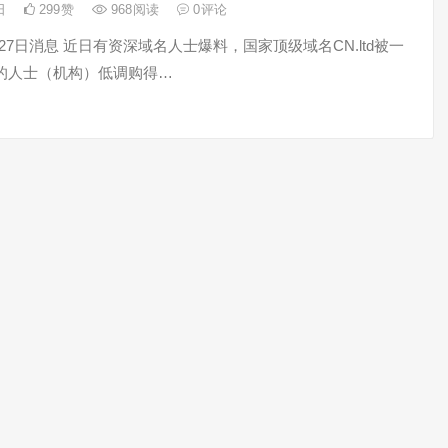
7日
299
赞
968
阅读
0
评论
月27日消息 近日有资深域名人士爆料，国家顶级域名CN.ltd被一
的人士（机构）低调购得…