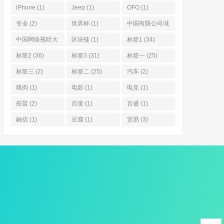
体系
(1)
iPhone
(1)
Jeep
(1)
OFO
(1)
专业
(2)
世界杯
(1)
中国有限公司域
名
(4)
中国网络视听大
区块链
(1)
标签1
(34)
会 中视频
(1)
标签2
(36)
标签3
(31)
标签一
(25)
标签三
(2)
标签二
(25)
汽车
(2)
猪肉
(1)
电影
(1)
电竞
(1)
疫苗
(2)
百度
(1)
百盛
(1)
融信
(1)
豆腐
(1)
贸易
(3)