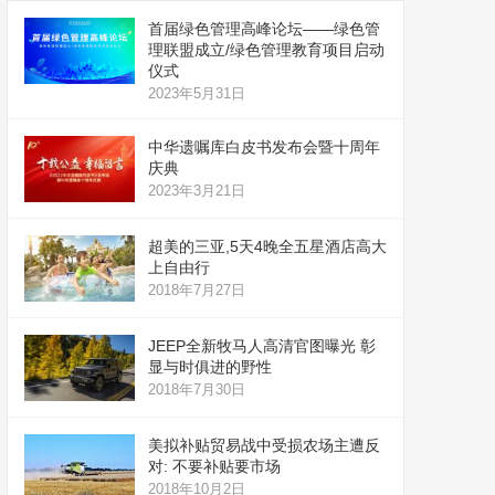
首届绿色管理高峰论坛——绿色管
理联盟成立/绿色管理教育项目启动
仪式
2023年5月31日
中华遗嘱库白皮书发布会暨十周年
庆典
2023年3月21日
超美的三亚,5天4晚全五星酒店高大
上自由行
2018年7月27日
JEEP全新牧马人高清官图曝光 彰
显与时俱进的野性
2018年7月30日
美拟补贴贸易战中受损农场主遭反
对: 不要补贴要市场
2018年10月2日