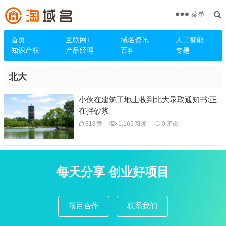
菜单
首页
互联网+
域名资讯
人工智能
知识产权
产品经理
百科
专题
北大
小伙在建筑工地上收到北大录取通知书:正
在拌砂浆
318
赞
1,165
阅读
0
评论
每天分享 创业好项目
项目合作
联系我们