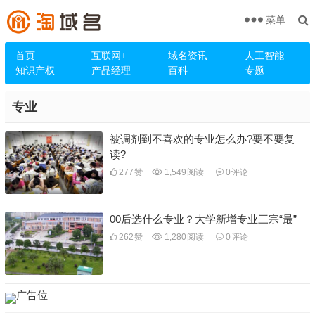
菜单
首页
互联网+
域名资讯
人工智能
知识产权
产品经理
百科
专题
专业
被调剂到不喜欢的专业怎么办?要不要复
读?
277
赞
1,549
阅读
0
评论
00后选什么专业？大学新增专业三宗“最”
262
赞
1,280
阅读
0
评论